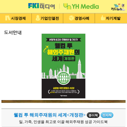
시장경제
기업인열전
경영사례
자기계발
웰컴 투 해외주재원의 세계<개정판>
종이책
전자책
일, 가족, 인생을 최고로 이끌 해외주재원 성공 가이드북