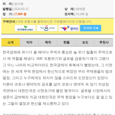
저 자 |
장수영
발행일 |
2024-05-15
상 태 |
판매중
정 가 |
17,000 원
전자책 |
10,200 원
구매안내 |
아래 유통사를 클릭하시면 구매홈페이지로 이동합니다.
소개
저자
목차
한줄
보도
추천사
한국경제에 위기가 올 때마다 무역과 통상은 늘 위기 탈출의 주역으로
서 제 역할을 해냈다. IMF 외환위기와 글로벌 금융위기 때가 그랬다.
그 어느 나라와 비교하더라도 한국경제의 회복세가 빨랐는데, 그 이면
에는 전 세계 무역 현장에서 헌신적으로 뛰었던 우리 주재원들의 땀과
열정, 그리고 누구에게도 뒤지지 않을 스피드와 도전정신이 있었다.
이른바 코로나 팬데믹의 공포를 넘어 코로나 엔데믹 속 장기 저성장
국면에서 대한민국은 사면초가에 몰린 형국이다. 글로벌 시장에서의
생존이 급박해진 지금 대한민국은 무역 현장을 누구보다도 잘 알고 있
는 그들의 열정과 헌신을 재소환하고 있다.