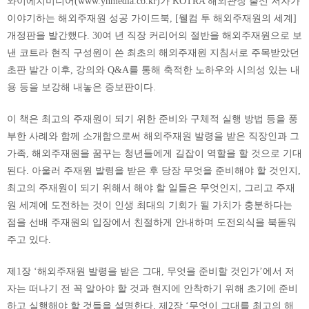
와이에치미디어(www.yhmedia.co.kr)가 KOTRA 해외관장 출신 저자가
이야기하는 해외주재원 성공 가이드북, [웰컴 투 해외주재원의 세계]
개정판을 발간했다. 30여 년 직장 커리어의 절반을 해외주재원으로 보
낸 코트라 현직 구성원이 쓴 최초의 해외주재원 지침서로 주목받았던
초판 발간 이후, 강의와 Q&A를 통해 축적한 노하우와 시의성 있는 내
용 등을 보강해 내놓은 증보판이다.
이 책은 최고의 주재원이 되기 위한 준비와 구체적 실행 방법 등을 풍
부한 사례와 함께 소개함으로써 해외주재원 발령을 받은 직장인과 그
가족, 해외주재원을 꿈꾸는 청년들에게 길잡이 역할을 할 것으로 기대
된다. 아울러 주재원 발령을 받은 후 당장 무엇을 준비해야 할 것인지,
최고의 주재원이 되기 위해서 해야 할 일들은 무엇인지, 그리고 주재
원 세계에 도전하는 것이 인생 최대의 기회가 될 가치가 충분하다는
점을 선배 주재원의 입장에서 친절하게 안내하며 도전의식을 북돋워
주고 있다.
제1장 ‘해외주재원 발령을 받은 그대, 무엇을 준비할 것인가’에서 저
자는 떠나기 전 꼭 알아야 할 것과 현지에 안착하기 위해 초기에 준비
하고 실행해야 할 것들을 설명한다. 제2장 ‘무엇이 그대를 최고의 해