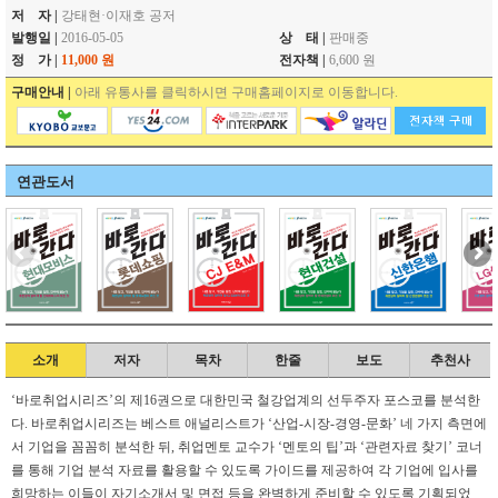
저 자 |
강태현·이재호 공저
발행일 |
2016-05-05
상 태 |
판매중
정 가 |
11,000 원
전자책 |
6,600 원
구매안내 |
아래 유통사를 클릭하시면 구매홈페이지로 이동합니다.
연관도서
소개
저자
목차
한줄
보도
추천사
‘바로취업시리즈’의 제16권으로 대한민국 철강업계의 선두주자 포스코를 분석한
다. 바로취업시리즈는 베스트 애널리스트가 ‘산업-시장-경영-문화’ 네 가지 측면에
서 기업을 꼼꼼히 분석한 뒤, 취업멘토 교수가 ‘멘토의 팁’과 ‘관련자료 찾기’ 코너
를 통해 기업 분석 자료를 활용할 수 있도록 가이드를 제공하여 각 기업에 입사를
희망하는 이들이 자기소개서 및 면접 등을 완벽하게 준비할 수 있도록 기획되었