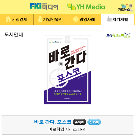
시장경제
기업인열전
경영사례
자기계발
바로 간다, 포스코
종이책
전자책
바로취업 시리즈 16권