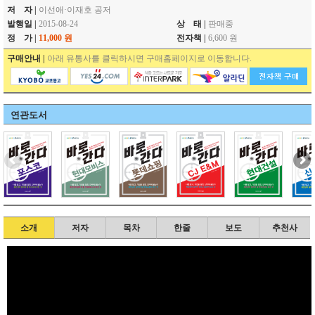
저 자 |
이선애·이재호 공저
발행일 |
2015-08-24
상 태 |
판매중
정 가 |
11,000 원
전자책 |
6,600 원
구매안내 |
아래 유통사를 클릭하시면 구매홈페이지로 이동합니다.
연관도서
소개
저자
목차
한줄
보도
추천사