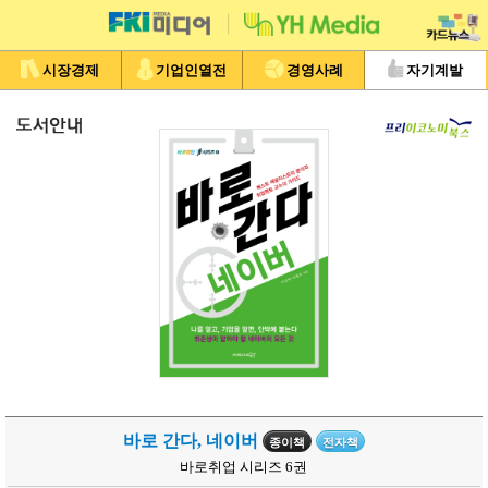
시장경제
기업인열전
경영사례
자기계발
바로 간다, 네이버
종이책
전자책
바로취업 시리즈 6권